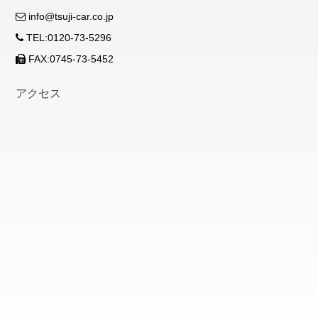
info@tsuji-car.co.jp
TEL:0120-73-5296
FAX:0745-73-5452
アクセス